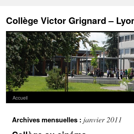
Panneau de gestion des cookies
Aller
au
Collège Victor Grignard – Lyo
contenu
Accueil
janvier 2011
Archives mensuelles :