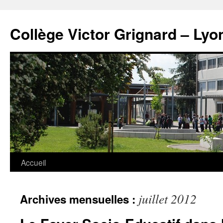
Panneau de gestion des cookies
Aller
au
Collège Victor Grignard – Lyo
contenu
Accueil
juillet 2012
Archives mensuelles :