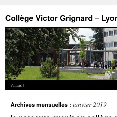
Panneau de gestion des cookies
Aller
au
Collège Victor Grignard – Lyo
contenu
Accueil
janvier 2019
Archives mensuelles :