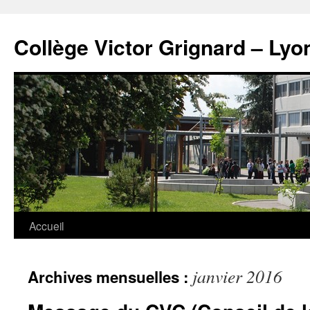
Panneau de gestion des cookies
Aller
au
Collège Victor Grignard – Lyo
contenu
Accueil
janvier 2016
Archives mensuelles :