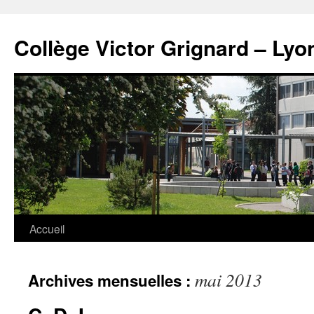
Panneau de gestion des cookies
Aller
au
Collège Victor Grignard – Lyo
contenu
Accueil
mai 2013
Archives mensuelles :