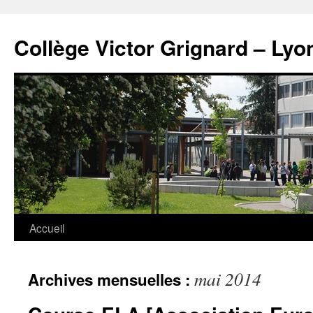
Panneau de gestion des cookies
Aller
au
Collège Victor Grignard – Lyo
contenu
Accueil
mai 2014
Archives mensuelles :