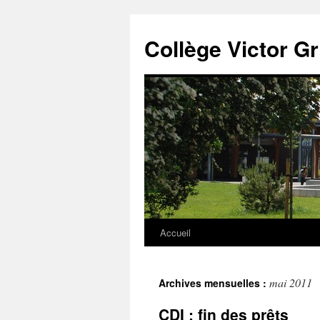
Panneau de gestion des cookies
Aller
au
Collège Victor G
contenu
Accueil
mai 2011
Archives mensuelles :
CDI : fin des prêts