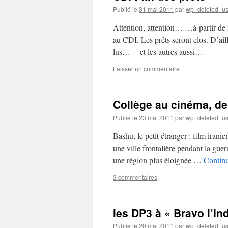
Publié le
31 mai 2011
par
wp_deleted_us
Attention, attention… …à partir de 
au CDI. Les prêts seront clos. D’ail
lus… et les autres aussi…
Laisser un commentaire
Collège au cinéma, d
Publié le
23 mai 2011
par
wp_deleted_us
Bashu, le petit étranger : film iran
une ville frontalière pendant la guer
une région plus éloignée …
Continu
3 commentaires
les DP3 à « Bravo l’In
Publié le
20 mai 2011
par
wp_deleted_us