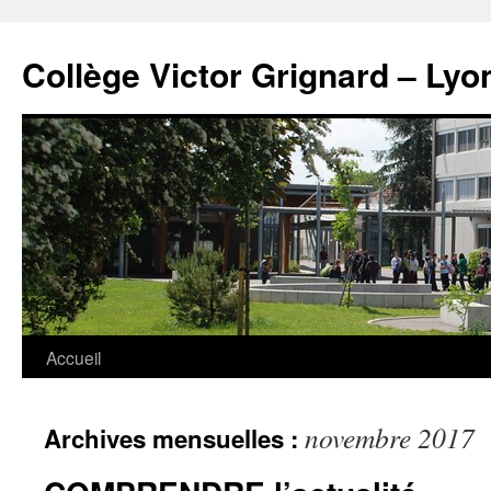
Panneau de gestion des cookies
Aller
au
Collège Victor Grignard – Lyo
contenu
Accueil
novembre 2017
Archives mensuelles :