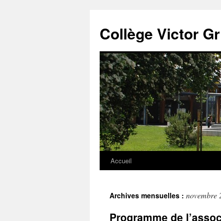
Panneau de gestion des cookies
Aller
au
Collège Victor G
contenu
Accueil
novembre 
Archives mensuelles :
Programme de l’assoc