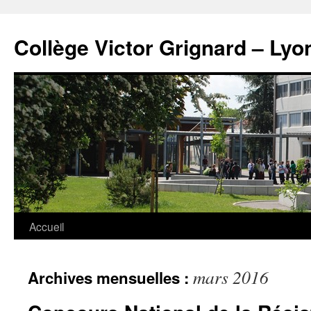
Panneau de gestion des cookies
Aller
au
Collège Victor Grignard – Lyo
contenu
Accueil
mars 2016
Archives mensuelles :