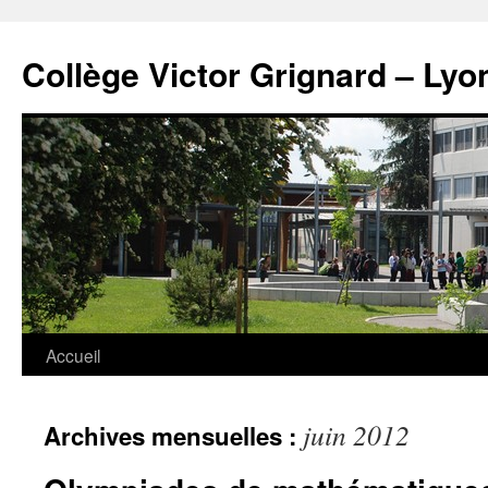
Panneau de gestion des cookies
Aller
au
Collège Victor Grignard – Lyo
contenu
Accueil
juin 2012
Archives mensuelles :