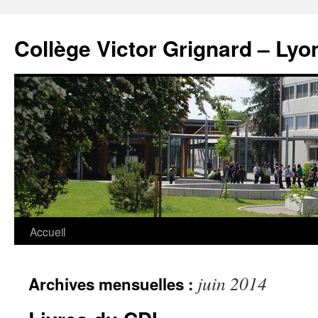
Panneau de gestion des cookies
Aller
au
Collège Victor Grignard – Lyo
contenu
Accueil
juin 2014
Archives mensuelles :