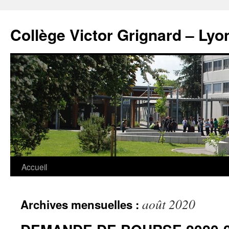
Panneau de gestion des cookies
Aller
au
Collège Victor Grignard – Lyo
contenu
Accueil
août 2020
Archives mensuelles :