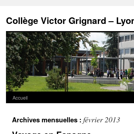
Panneau de gestion des cookies
Aller
au
Collège Victor Grignard – Lyo
contenu
Accueil
février 2013
Archives mensuelles :