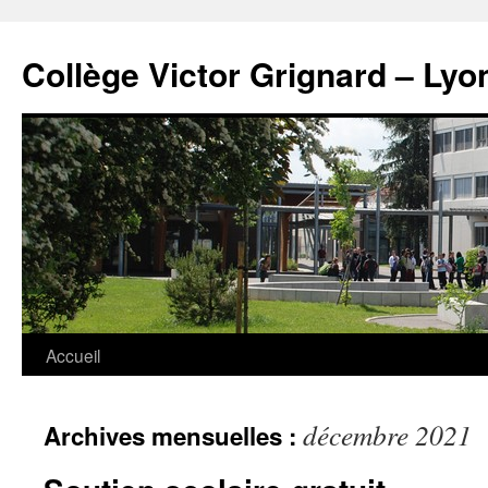
Panneau de gestion des cookies
Aller
au
Collège Victor Grignard – Lyo
contenu
Accueil
décembre 2021
Archives mensuelles :