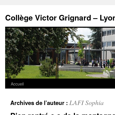
Panneau de gestion des cookies
Aller
au
Collège Victor Grignard – Lyo
contenu
Accueil
LAFI Sophia
Archives de l’auteur :