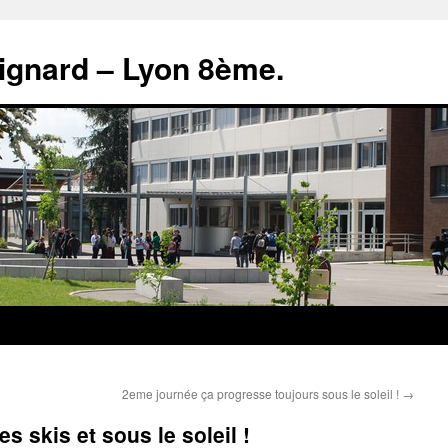
rignard – Lyon 8ème.
2eme journée ça progresse toujours sous le soleil !
→
s skis et sous le soleil !