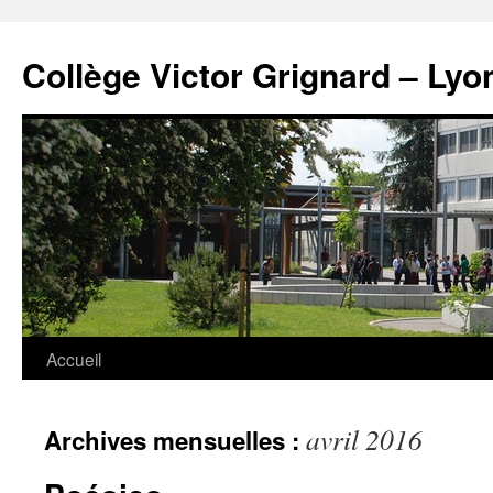
Panneau de gestion des cookies
Aller
au
Collège Victor Grignard – Lyo
contenu
Accueil
avril 2016
Archives mensuelles :