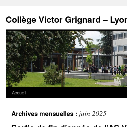
Panneau de gestion des cookies
Aller
au
Collège Victor Grignard – Lyo
contenu
Accueil
juin 2025
Archives mensuelles :