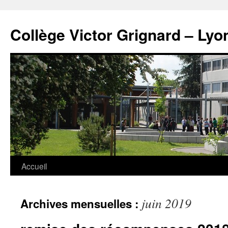
Panneau de gestion des cookies
Aller
au
Collège Victor Grignard – Lyo
contenu
Accueil
juin 2019
Archives mensuelles :