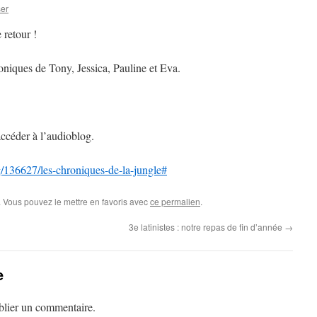
er
 retour !
oniques de Tony, Jessica, Pauline et Eva.
accéder à l’audioblog.
g/136627/les-chroniques-de-la-jungle#
 Vous pouvez le mettre en favoris avec
ce permalien
.
3e latinistes : notre repas de fin d’année
→
e
lier un commentaire.