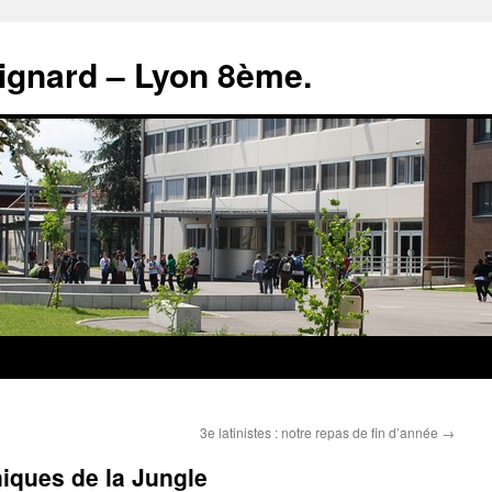
rignard – Lyon 8ème.
3e latinistes : notre repas de fin d’année
→
niques de la Jungle