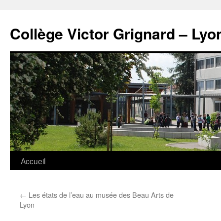
Panneau de gestion des cookies
Aller
au
Collège Victor Grignard – Lyo
contenu
Accueil
←
Les états de l’eau au musée des Beau Arts de
Lyon