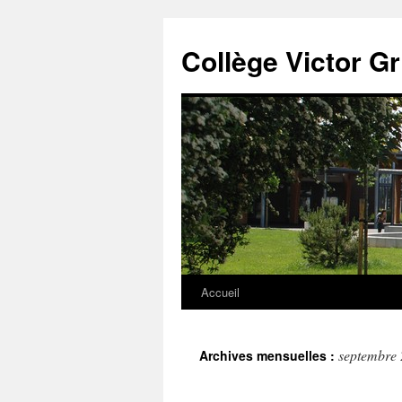
Panneau de gestion des cookies
Aller
au
Collège Victor G
contenu
Accueil
septembre
Archives mensuelles :