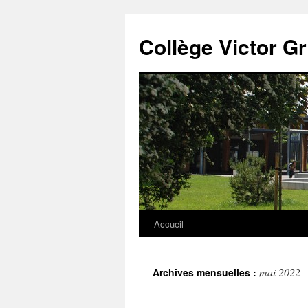
Panneau de gestion des cookies
Aller
au
Collège Victor G
contenu
Accueil
mai 2022
Archives mensuelles :