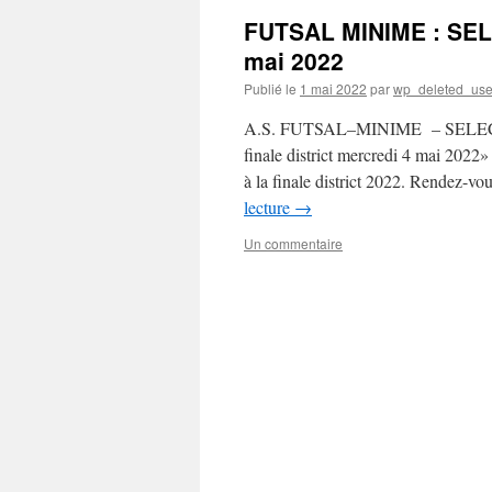
FUTSAL MINIME : SEL
mai 2022
Publié le
1 mai 2022
par
wp_deleted_use
A.S. FUTSAL–MINIME – SELEC
finale district mercredi 4 mai 2022»
à la finale district 2022. Rendez-
lecture
→
Un commentaire