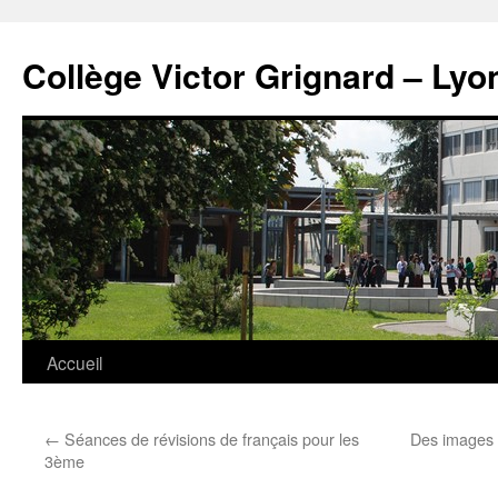
Panneau de gestion des cookies
Aller
au
Collège Victor Grignard – Lyo
contenu
Accueil
←
Séances de révisions de français pour les
Des images 
3ème