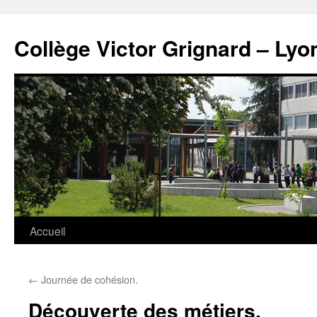
Panneau de gestion des cookies
Aller
au
Collège Victor Grignard – Lyo
contenu
Accueil
←
Journée de cohésion.
Découverte des métiers.