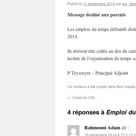
Publié le
11 septembre 2014
par
wp_dele
Message destiné aux parents
Les emplois du temps définitifs dist
2014.
Ils doivent être collés au dos du car
lecture de l’organisation du temps sc
P Teysseyre – Principal Adjoint
Ce contenu a été publié dans Non classé.
←
Livres du CDI…
4 réponses à
Emploi du
Rahmouni Adam
dit :
16 septembre 2014 à 12 h 12 