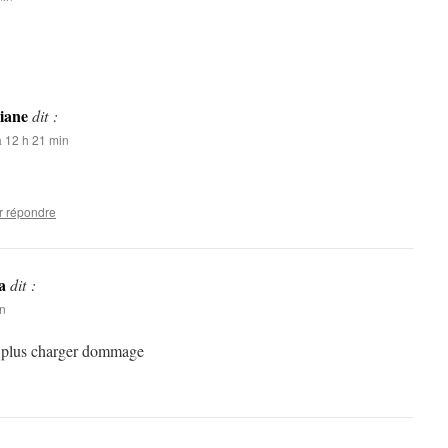
iane
dit :
 12 h 21 min
r répondre
a
dit :
in
t plus charger dommage