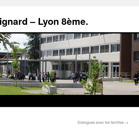
rignard – Lyon 8ème.
Dialogues avec les familles
→