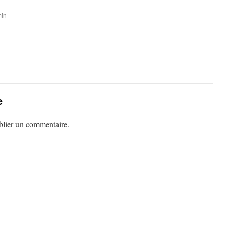
min
e
lier un commentaire.