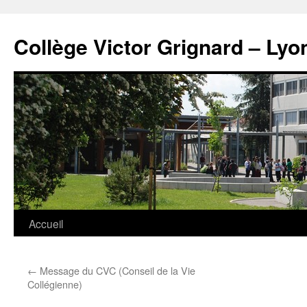
Panneau de gestion des cookies
Aller
au
Collège Victor Grignard – Lyo
contenu
Accueil
←
Message du CVC (Conseil de la Vie
Collégienne)