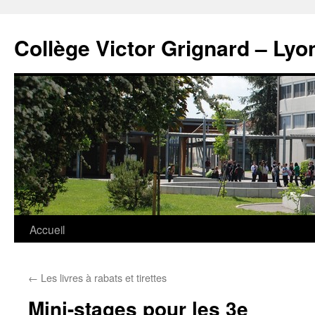
Panneau de gestion des cookies
Aller
au
Collège Victor Grignard – Lyo
contenu
Accueil
←
Les livres à rabats et tirettes
Mini-stages pour les 3e