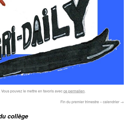
 Vous pouvez le mettre en favoris avec
ce permalien
.
Fin du premier trimestre – calendrier
→
du collège