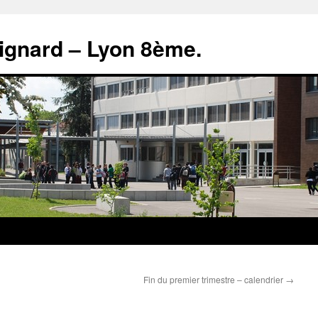
rignard – Lyon 8ème.
Fin du premier trimestre – calendrier
→