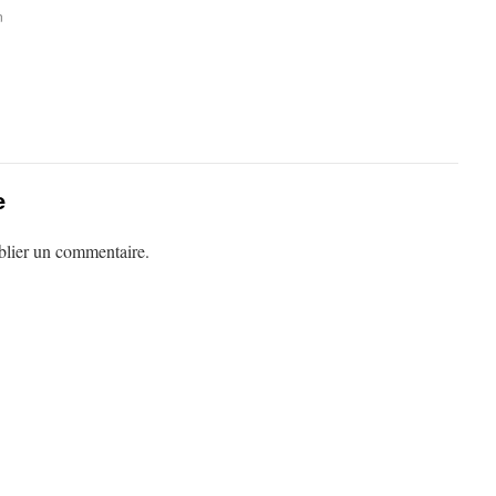
n
e
lier un commentaire.