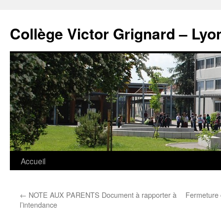
Panneau de gestion des cookies
Aller
au
Collège Victor Grignard – Lyo
contenu
Accueil
←
NOTE AUX PARENTS Document à rapporter à
Fermeture 
l’intendance