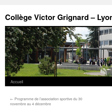
Panneau de gestion des cookies
Aller
au
Collège Victor Grignard – Lyo
contenu
Accueil
←
Programme de l’association sportive du 30
novembre au 4 décembre