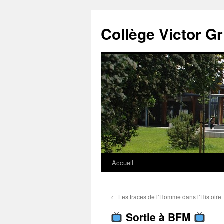
Panneau de gestion des cookies
Aller
au
Collège Victor G
contenu
Accueil
←
Les traces de l’Homme dans l’Histoire
Sortie à BFM