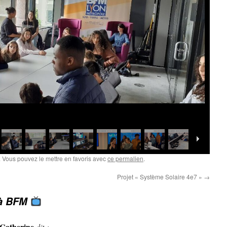
 Vous pouvez le mettre en favoris avec
ce permalien
.
Projet « Système Solaire 4e7 »
→
 à BFM
atherine
dit :