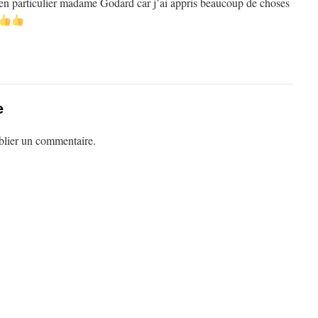
t en particulier madame Godard car j’ai appris beaucoup de choses
e
lier un commentaire.