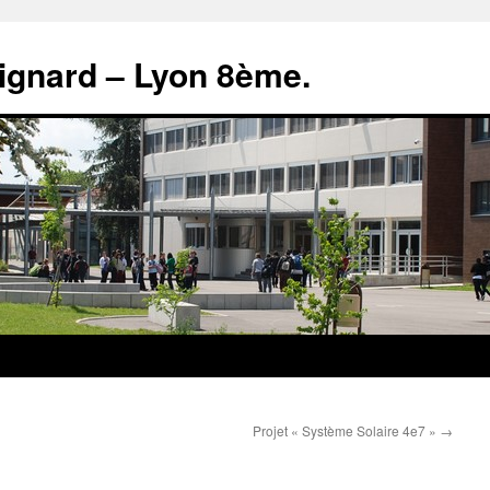
rignard – Lyon 8ème.
Projet « Système Solaire 4e7 »
→