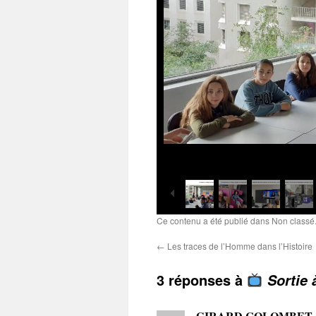
Ce contenu a été publié dans Non classé.
←
Les traces de l’Homme dans l’Histoire
3 réponses à
Sortie
GIRARD COLOMBET C