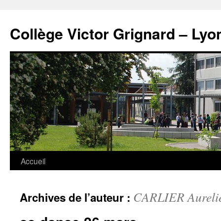
Panneau de gestion des cookies
Aller
au
Collège Victor Grignard – Lyo
contenu
Accueil
CARLIER Aureli
Archives de l’auteur :