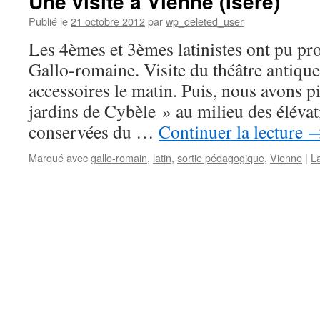
Une visite à Vienne (Isère)
Publié le
21 octobre 2012
par
wp_deleted_user
Les 4èmes et 3èmes latinistes ont pu pro
Gallo-romaine. Visite du théâtre antique 
accessoires le matin. Puis, nous avons p
jardins de Cybèle » au milieu des éléva
conservées du …
Continuer la lecture
Marqué avec
gallo-romain
,
latin
,
sortie pédagogique
,
Vienne
|
L