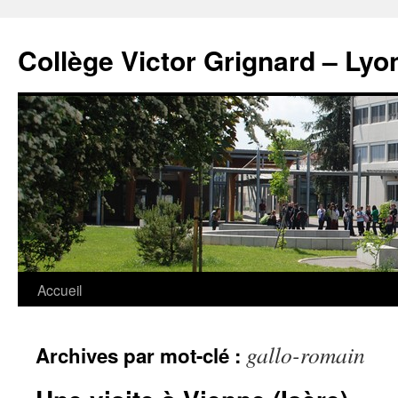
Panneau de gestion des cookies
Aller
au
Collège Victor Grignard – Lyo
contenu
Accueil
gallo-romain
Archives par mot-clé :