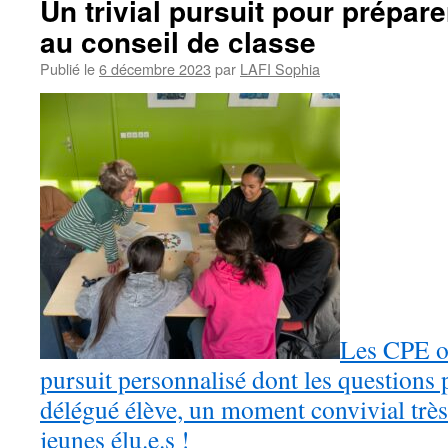
Un trivial pursuit pour prépare
au conseil de classe
Publié le
6 décembre 2023
par
LAFI Sophia
Les CPE on
pursuit personnalisé dont les questions p
délégué élève, un moment convivial très
jeunes élu.e.s !