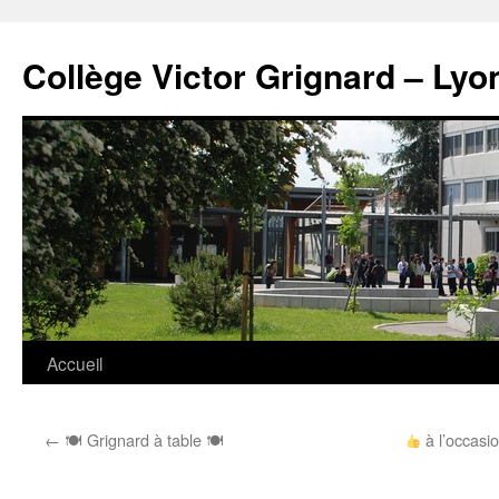
Panneau de gestion des cookies
Aller
au
Collège Victor Grignard – Lyo
contenu
Accueil
←
🍽 Grignard à table 🍽
à l’occasi